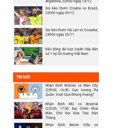
Argentina, 02h00 ngày 10/12
Soi kèo thơm Croatia vs Brazil,
22h00 ngày 09/12
Soi kèo thơm Hà Lan vs Ecuador,
23h00 ngày 25/11
Kèo bóng đá trực tuyến hấp dẫn
số 1 tại thị trường Việt Nam
TIN MỚI
Nhận Định Wolves vs Man City
(23h30, 16/8): Cựu Vương Ra
Quân, Vượt Qua Khủng Hoảng?
Nhận Định MU vs Arsenal
(22h30, 17/8): Đại Chiến Khai
Màn, Chờ Đợi Bữa Tiệc Bàn
Thắng
Nhận Định Aston Villa vs