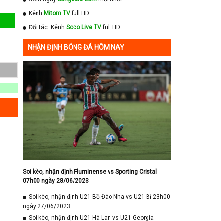
Kênh
Mitom TV
full HD
Đối tác: Kênh
Soco Live TV
full HD
NHẬN ĐỊNH BÓNG ĐÁ HÔM NAY
Soi kèo, nhận định Fluminense vs Sporting Cristal
07h00 ngày 28/06/2023
Soi kèo, nhận định U21 Bồ Đào Nha vs U21 Bỉ 23h00
ngày 27/06/2023
Soi kèo, nhận định U21 Hà Lan vs U21 Georgia