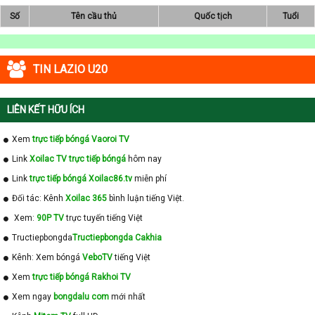
Số
Tên cầu thủ
Quốc tịch
Tuổi
TIN LAZIO U20
LIÊN KẾT HỮU ÍCH
Xem
trực tiếp bóngá Vaoroi TV
Link
Xoilac TV trực tiếp bóngá
hôm nay
Link
trực tiếp bóngá Xoilac86.tv
miễn phí
Đối tác: Kênh
Xoilac 365
bình luận tiếng Việt.
Xem:
90P TV
trực tuyến tiếng Việt
Tructiepbongda
Tructiepbongda Cakhia
Kênh: Xem bóngá
VeboTV
tiếng Việt
Xem
trực tiếp bóngá Rakhoi TV
Xem ngay
bongdalu com
mới nhất