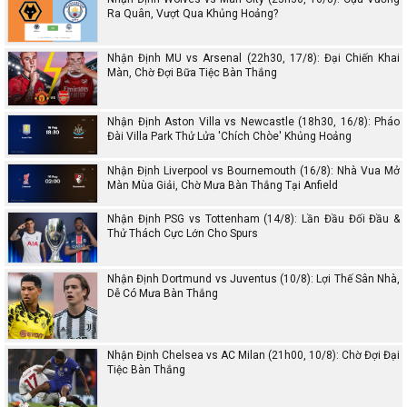
Ra Quân, Vượt Qua Khủng Hoảng?
Nhận Định MU vs Arsenal (22h30, 17/8): Đại Chiến Khai
Màn, Chờ Đợi Bữa Tiệc Bàn Thắng
Nhận Định Aston Villa vs Newcastle (18h30, 16/8): Pháo
Đài Villa Park Thử Lửa 'Chích Chòe' Khủng Hoảng
Nhận Định Liverpool vs Bournemouth (16/8): Nhà Vua Mở
Màn Mùa Giải, Chờ Mưa Bàn Thắng Tại Anfield
Nhận Định PSG vs Tottenham (14/8): Lần Đầu Đối Đầu &
Thử Thách Cực Lớn Cho Spurs
Nhận Định Dortmund vs Juventus (10/8): Lợi Thế Sân Nhà,
Dễ Có Mưa Bàn Thắng
Nhận Định Chelsea vs AC Milan (21h00, 10/8): Chờ Đợi Đại
Tiệc Bàn Thắng