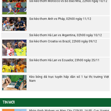
Soi kèo thơm Morocco vs Bồ Đào Nha, 22h00 ngày 10/12
Soi kèo thơm Anh vs Pháp, 02h00 ngày 11/12
Soi kèo thơm Hà Lan vs Argentina, 02h00 ngày 10/12
Soi kèo thơm Croatia vs Brazil, 22h00 ngày 09/12
Soi kèo thơm Hà Lan vs Ecuador, 23h00 ngày 25/11
Kèo bóng đá trực tuyến hấp dẫn số 1 tại thị trường Việt
Nam
TIN MỚI
Nhận Định Wolves vs Man City (23h30, 16/8): Cựu Vương