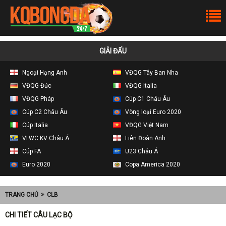
GIẢI ĐẤU
Ngoại Hạng Anh
VĐQG Tây Ban Nha
VĐQG Đức
VĐQG Italia
VĐQG Pháp
Cúp C1 Châu Âu
Cúp C2 Châu Âu
Vòng loại Euro 2020
Cúp Italia
VĐQG Việt Nam
VLWC KV Châu Á
Liên Đoàn Anh
Cúp FA
U23 Châu Á
Euro 2020
Copa America 2020
TRANG CHỦ
CLB
CHI TIẾT CÂU LẠC BỘ