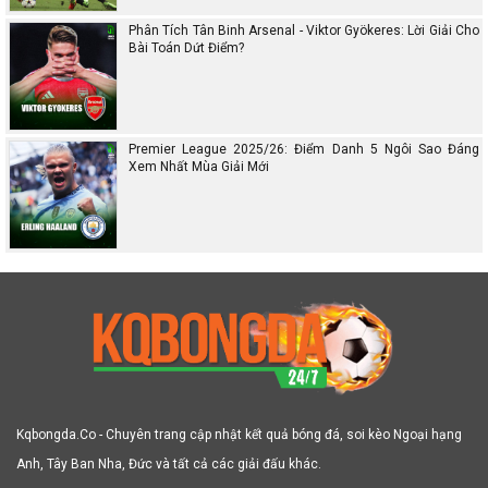
Phân Tích Tân Binh Arsenal - Viktor Gyökeres: Lời Giải Cho
Bài Toán Dứt Điểm?
Premier League 2025/26: Điểm Danh 5 Ngôi Sao Đáng
Xem Nhất Mùa Giải Mới
Kqbongda.Co - Chuyên trang cập nhật kết quả bóng đá, soi kèo Ngoại hạng
Anh, Tây Ban Nha, Đức và tất cả các giải đấu khác.