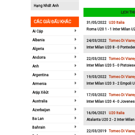
Hạng Nhất Anh
LỊCH TH
CÁC GIẢI ĐẤU KHÁC
31/05/2022
U20 Italia
Roma U20 1 - 1 Inter Milan U
Ai Cập
Albania
24/03/2022
Torneo Di Viare
Inter Milan U20 8 - 0 Pontede
Algeria
Andorra
22/03/2022
Torneo Di Viare
Inter Milan U20 5 - 0 Pistoie
Anh
Argentina
19/03/2022
Torneo Di Viare
Inter Milan U20 3 - 2 Empoli 
Armenia
Arập Xêút
17/03/2022
Torneo Di Viare
Australia
Inter Milan U20 4 - 0 Joven
Azerbaijan
16/06/2021
U20 Italia
Ba Lan
Atalanta U20 2 - 2 Inter Mila
Bahrain
22/03/2019
Torneo Di Viare