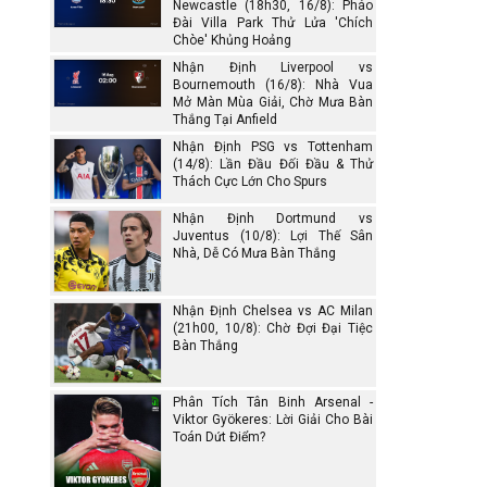
Newcastle (18h30, 16/8): Pháo
Đài Villa Park Thử Lửa 'Chích
Chòe' Khủng Hoảng
Nhận Định Liverpool vs
Bournemouth (16/8): Nhà Vua
Mở Màn Mùa Giải, Chờ Mưa Bàn
Thắng Tại Anfield
Nhận Định PSG vs Tottenham
(14/8): Lần Đầu Đối Đầu & Thử
Thách Cực Lớn Cho Spurs
Nhận Định Dortmund vs
Juventus (10/8): Lợi Thế Sân
Nhà, Dễ Có Mưa Bàn Thắng
Nhận Định Chelsea vs AC Milan
(21h00, 10/8): Chờ Đợi Đại Tiệc
Bàn Thắng
Phân Tích Tân Binh Arsenal -
Viktor Gyökeres: Lời Giải Cho Bài
Toán Dứt Điểm?