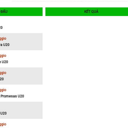
I ĐẤU
KẾT QUẢ
20
ggio
ra U20
ggio
se U20
ggio
U20
ggio
es Promesas U20
n U20
ggio