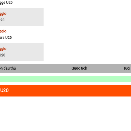
ugge U20
ggio
U20
ggio
gers U20
ggio
 U20
ên cầu thủ
Quốc tịch
Tuổi
 U20