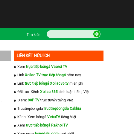
Tìm kiếm
LIÊN KẾT HỮU ÍCH
Xem
trực tiếp bóngá Vaoroi TV
Link
Xoilac TV trực tiếp bóngá
hôm nay
Link
trực tiếp bóngá Xoilac86.tv
miễn phí
Đối tác: Kênh
Xoilac 365
bình luận tiếng Việt.
Xem:
90P TV
trực tuyến tiếng Việt
Tructiepbongda
Tructiepbongda Cakhia
Kênh: Xem bóngá
VeboTV
tiếng Việt
Xem
trực tiếp bóngá Rakhoi TV
Xem ngay
bongdalu com
mới nhất