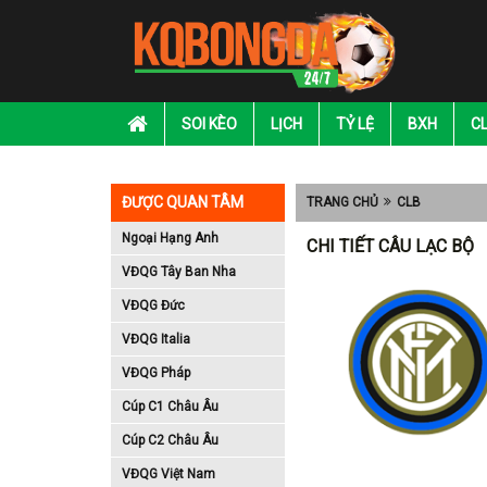
SOI KÈO
LỊCH
TỶ LỆ
BXH
C
ĐƯỢC QUAN TÂM
TRANG CHỦ
CLB
Ngoại Hạng Anh
CHI TIẾT CÂU LẠC BỘ
VĐQG Tây Ban Nha
VĐQG Đức
VĐQG Italia
VĐQG Pháp
Cúp C1 Châu Âu
Cúp C2 Châu Âu
VĐQG Việt Nam