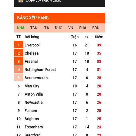
COPA AMERICA 2020
BẢNG XẾP HẠNG
NHA
TBN
ITA
DUC
VN
PHA
BDN
TT
Đội bóng
Trận
+/-
Điểm
1
Liverpool
16
21
39
2
Chelsea
17
18
35
3
Arsenal
17
18
33
4
Nottingham Forest
17
4
31
5
Bournemouth
17
6
28
6
Man City
18
4
28
7
Aston Villa
17
0
28
8
Newcastle
17
6
26
9
Fulham
17
2
25
10
Brighton
17
1
25
11
Tottenham
17
14
23
12
Brentford
17
0
23