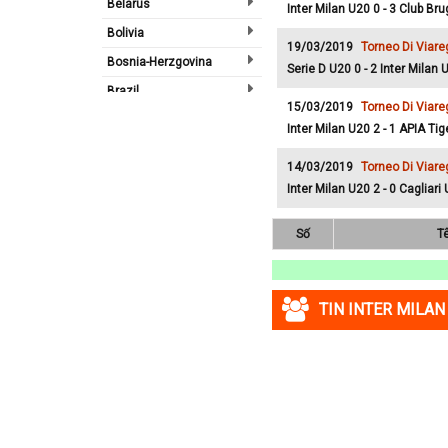
Belarus
Inter Milan U20 0 - 3 Club Br
Bolivia
19/03/2019
Torneo Di Viare
Bosnia-Herzgovina
Serie D U20 0 - 2 Inter Milan 
Brazil
15/03/2019
Torneo Di Viare
Bulgary
Inter Milan U20 2 - 1 APIA Ti
Bắc Ireland
14/03/2019
Torneo Di Viare
Bắc Mỹ
Inter Milan U20 2 - 0 Cagliari
Bỉ
Số
T
Bồ Đào Nha
Campuchia
Canada
TIN INTER MILAN
Chi Lê
Châu Phi
Châu Á
Châu Âu
Châu Úc