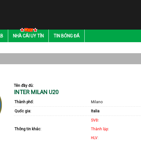
LB
NHÀ CÁI UY TÍN
TIN BÓNG ĐÁ
Tên đầy đủ:
INTER MILAN U20
Thành phố:
Milano
Quốc gia:
Italia
SVĐ
:
Thông tin khác:
Thành lập
:
HLV
: