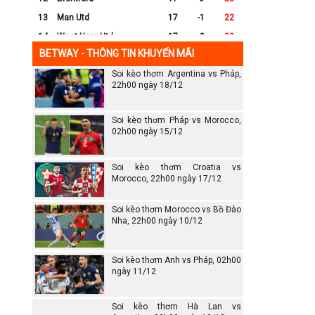
13
Man Utd
17
-1
22
14
West Ham Utd
17
-8
20
BETWAY - THÔNG TIN KHUYẾN MÃI
15
Everton
17
-7
17
Soi kèo thơm Argentina vs Pháp,
16
Crystal Palace
17
-8
16
22h00 ngày 18/12
17
Leicester City
17
-16
14
18
Ipswich
17
-16
12
Soi kèo thơm Pháp vs Morocco,
19
Wolves
17
-13
12
02h00 ngày 15/12
20
Southampton
17
-25
6
Soi kèo thơm Croatia vs
Morocco, 22h00 ngày 17/12
Soi kèo thơm Morocco vs Bồ Đào
Nha, 22h00 ngày 10/12
Soi kèo thơm Anh vs Pháp, 02h00
ngày 11/12
Soi kèo thơm Hà Lan vs