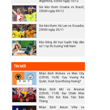
Argentina, 02h00 ngày 10/12
Soi kèo thơm Croatia vs Brazil,
22h00 ngày 09/12
Soi kèo thơm Hà Lan vs Ecuador,
23h00 ngày 25/11
Kèo bóng đá trực tuyến hấp dẫn
số 1 tại thị trường Việt Nam
TIN MỚI
Nhận Định Wolves vs Man City
(23h30, 16/8): Cựu Vương Ra
Quân, Vượt Qua Khủng Hoảng?
Nhận Định MU vs Arsenal
(22h30, 17/8): Đại Chiến Khai
Màn, Chờ Đợi Bữa Tiệc Bàn
Thắng
Nhận Định Aston Villa vs