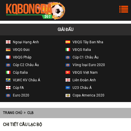
GIẢI ĐẤU
Ngoại Hạng Anh
VĐQG Tây Ban Nha
VĐQG Đức
VĐQG Italia
VĐQG Pháp
Cúp C1 Châu Âu
Cúp C2 Châu Âu
Vòng loại Euro 2020
Cúp Italia
VĐQG Việt Nam
VLWC KV Châu Á
Liên Đoàn Anh
Cúp FA
U23 Châu Á
Euro 2020
Copa America 2020
TRANG CHỦ
CLB
CHI TIẾT CÂU LẠC BỘ