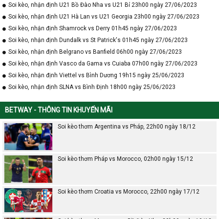
Soi kèo, nhận định U21 Bồ Đào Nha vs U21 Bỉ 23h00 ngày 27/06/2023
Soi kèo, nhận định U21 Hà Lan vs U21 Georgia 23h00 ngày 27/06/2023
Soi kèo, nhận định Shamrock vs Derry 01h45 ngày 27/06/2023
Soi kèo, nhận định Dundalk vs St Patrick's 01h45 ngày 27/06/2023
Soi kèo, nhận định Belgrano vs Banfield 06h00 ngày 27/06/2023
Soi kèo, nhận định Vasco da Gama vs Cuiaba 07h00 ngày 27/06/2023
Soi kèo, nhận định Viettel vs Bình Dương 19h15 ngày 25/06/2023
Soi kèo, nhận định SLNA vs Bình Định 18h00 ngày 25/06/2023
BETWAY - THÔNG TIN KHUYẾN MÃI
Soi kèo thơm Argentina vs Pháp, 22h00 ngày 18/12
Soi kèo thơm Pháp vs Morocco, 02h00 ngày 15/12
Soi kèo thơm Croatia vs Morocco, 22h00 ngày 17/12