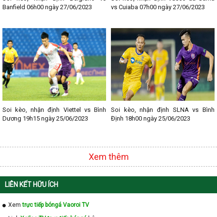
Banfield 06h00 ngày 27/06/2023
vs Cuiaba 07h00 ngày 27/06/2023
Soi kèo, nhận định Viettel vs Bình
Soi kèo, nhận định SLNA vs Bình
Dương 19h15 ngày 25/06/2023
Định 18h00 ngày 25/06/2023
Xem thêm
LIÊN KẾT HỮU ÍCH
Xem
trực tiếp bóngá Vaoroi TV