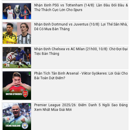
Nhận Định PSG vs Tottenham (14/8): Lần Đầu Đối Đầu &
Thử Thách Cực Lớn Cho Spurs
Nhận Định Dortmund vs Juventus (10/8): Lợi Thế Sân Nhà,
Dễ Có Mưa Bàn Thắng
Nhận Định Chelsea vs AC Milan (21h00, 10/8): Chờ Đợi Đại
Tiệc Bàn Thắng
Phân Tích Tân Binh Arsenal - Viktor Gyökeres: Lời Giải Cho
Bài Toán Dứt Điểm?
Premier League 2025/26: Điểm Danh 5 Ngôi Sao Đáng
Xem Nhất Mùa Giải Mới