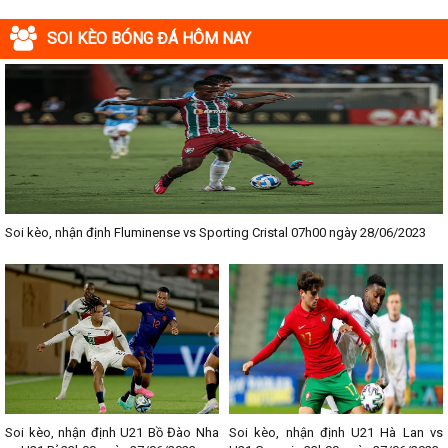
SOI KÈO BÓNG ĐÁ HÔM NAY
Soi kèo, nhận định Fluminense vs Sporting Cristal 07h00 ngày 28/06/2023
Soi kèo, nhận định U21 Bồ Đào Nha
Soi kèo, nhận định U21 Hà Lan vs