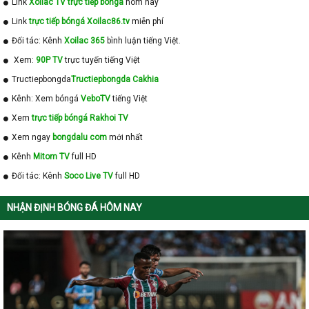
Link
Xoilac TV trực tiếp bóngá
hôm nay
Link
trực tiếp bóngá Xoilac86.tv
miễn phí
Đối tác: Kênh
Xoilac 365
bình luận tiếng Việt.
Xem:
90P TV
trực tuyến tiếng Việt
Tructiepbongda
Tructiepbongda Cakhia
Kênh: Xem bóngá
VeboTV
tiếng Việt
Xem
trực tiếp bóngá Rakhoi TV
Xem ngay
bongdalu com
mới nhất
Kênh
Mitom TV
full HD
Đối tác: Kênh
Soco Live TV
full HD
NHẬN ĐỊNH BÓNG ĐÁ HÔM NAY