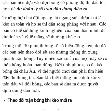
các bạn nên dựa vào đội bóng có phong độ thi đấu tốt
hơn để
dự đoán tỷ số trận đấu đang diễn ra
.
Trường hợp hai đội ngang tài ngang sức, được coi là
kèo an toàn và họ sẽ thi đấu sòng phẳng với nhau. Các
bạn có thể sử dụng kinh nghiệm của bản thân mình để
dự đoán và tỷ lệ thắng sẽ thường khá cao.
Trong mỗi 30 phút thường sẽ có biến động kèo, do đó
các bạn nên theo dõi sát sao những thông tin xung
quanh trận bóng. Tuy nhiên xác suất của mẹo này sẽ có
thể không hoàn toàn đúng. Bởi tính phức tạp của kèo
bóng đá châu Âu, vì thế người chơi cần phải tìm hiểu
đầy đủ thông tin. Sau khi biết thông tin chính xác về
trận đấu và đội bóng, các bạn sẽ đưa ra được quyết
định đúng đắn hơn.
Theo dõi trận bóng khi kèo mới ra