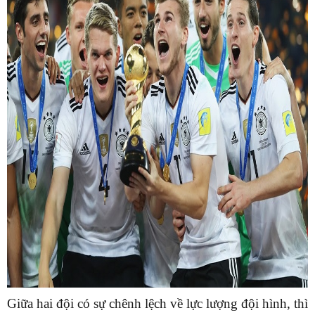
Giữa hai đội có sự chênh lệch về lực lượng đội hình, thì