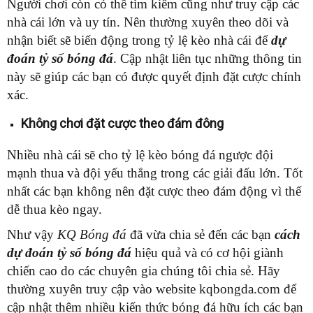
Người chơi còn có thể tìm kiếm cũng như truy cập các
nhà cái lớn và uy tín. Nên thường xuyên theo dõi và
nhận biết sẽ biến động trong tỷ lệ kèo nhà cái để
dự
đoán tỷ số bóng đá
. Cập nhật liên tục những thông tin
này sẽ giúp các bạn có được quyết định đặt cược chính
xác.
Không chơi đặt cược theo đám đông
Nhiều nhà cái sẽ cho tỷ lệ kèo bóng đá ngược đội
mạnh thua và đội yếu thắng trong các giải đấu lớn. Tốt
nhất các bạn không nên đặt cược theo đám động vì thế
dễ thua kèo ngay.
Như vậy
KQ Bóng đá
đã vừa chia sẻ đến các bạn
cách
dự đoán tỷ số bóng đá
hiệu quả và có cơ hội giành
chiến cao do các chuyên gia chúng tôi chia sẻ. Hãy
thường xuyên truy cập vào website kqbongda.com để
cập nhật thêm nhiều kiến thức bóng đá hữu ích các bạn